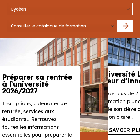
niversité Le Havre Normandie
eur d’innovation
 de plus de 7 000 étudiants et d’une offre
mation pluridisciplinaire, l’université
ule son développement autour d’une
ion claire…
 SAVOIR PLUS