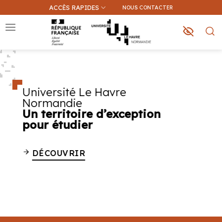
Passer
ACCÈS RAPIDES
NOUS CONTACTER
au
contenu
Que recherchez-vous ?
Université Le Havre
Une information sur ce site
Normandie
Une formation
Un territoire d’exception
pour étudier
DÉCOUVRIR