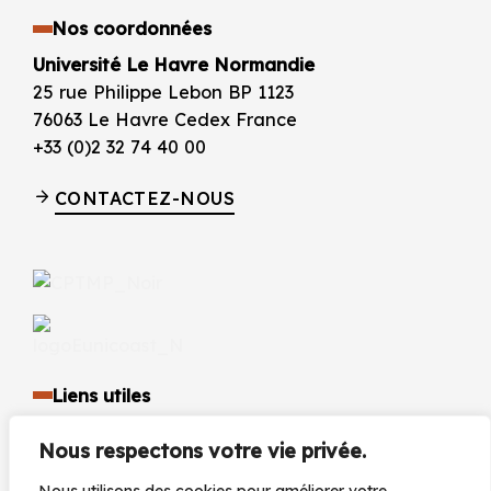
Nos coordonnées
Université Le Havre Normandie
25 rue Philippe Lebon BP 1123
76063 Le Havre Cedex France
+33 (0)2 32 74 40 00
CONTACTEZ-NOUS
Liens utiles
Identité visuelle et logo
Nous respectons votre vie privée.
Espace presse et médias
Documents réglementaires