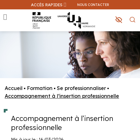
Passer
ACCÈS RAPIDES
NOUS CONTACTER
au
contenu
Que recherchez-vous ?
Une information sur ce site
Une formation
Accueil
▪
Formation
▪
Se professionnaliser
▪
Accompagnement à l’insertion professionnelle
Accompagnement à l’insertion
professionnelle
Mis à jour le : 16/03/2026