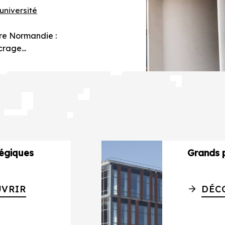
université
vre Normandie :
crage...
tégiques
Grands p
VRIR
DÉC