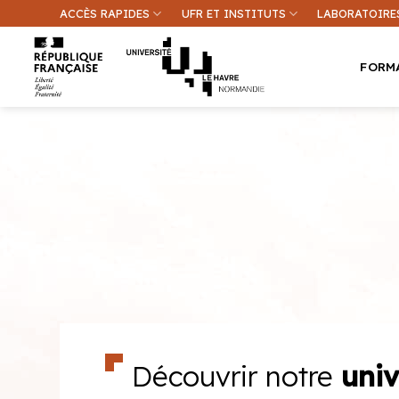
Passer
ACCÈS RAPIDES
UFR ET INSTITUTS
LABORATOIRE
au
contenu
FORM
Une inform
Découvrir notre
univ