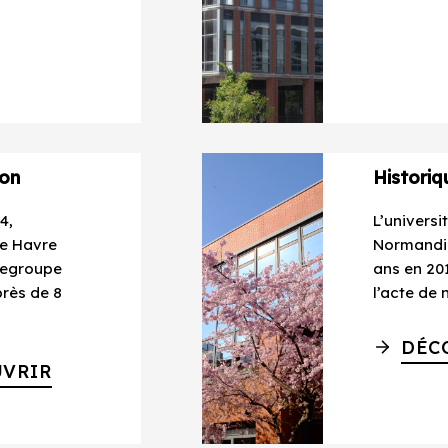
ion
Historiq
4,
L’universi
Le Havre
Normandie
regroupe
ans en 201
près de 8
l’acte de 
DÉC
VRIR