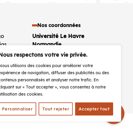
Nos coordonnées
go
Université Le Havre
ias
Normandie
aires
25 rue Philippe Lebon BP 1123
Nous respectons votre vie privée.
76063 Le Havre Cedex
Nous utilisons des cookies pour améliorer votre
France
expérience de navigation, diffuser des publicités ou des
+33 (0)2 32 74 40 00
contenus personnalisés et analyser notre trafic. En
cliquant sur « Tout accepter », vous consentez à notre
CONTACTEZ-NOUS
utilisation des cookies.
Personnaliser
Tout rejeter
Accepter tout