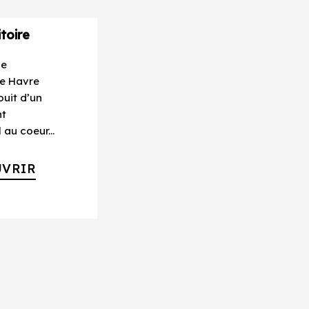
itoire
de
Le Havre
uit d’un
t
au coeur...
VRIR