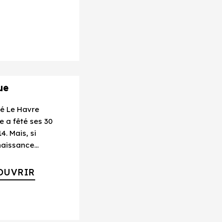
ue
té Le Havre
 a fêté ses 30
4. Mais, si
naissance...
OUVRIR