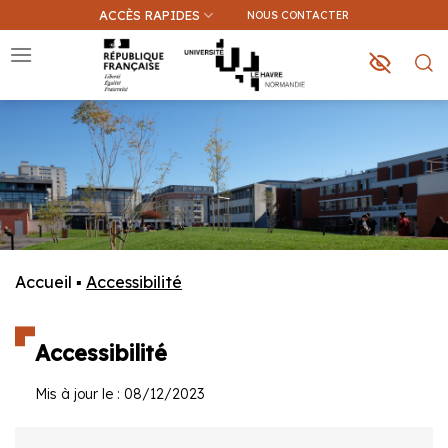
Passer
ACCÈS RAPIDES
NOUS CONTACTER
au
contenu
Que recherchez-vous ?
Une information sur ce site
Une formation
Accueil
▪
Accessibilité
Accessibilité
Mis à jour le : 08/12/2023