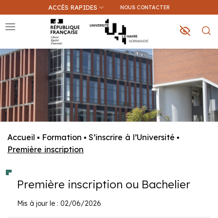
Passer
ACCÈS RAPIDES
NOUS CONTACTER
au
contenu
Que recherchez-vous ?
Une information sur ce site
Une formation
Accueil
▪
Formation
▪
S’inscrire à l’Université
▪
Première inscription
Première inscription ou Bachelier
Mis à jour le : 02/06/2026