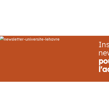
Ins
ne
po
l'a