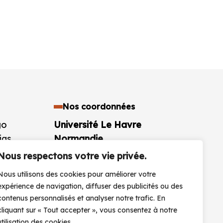
Nos coordonnées
go
Université Le Havre
ias
Normandie
aires
25 rue Philippe Lebon BP 1123
Nous respectons votre vie privée.
76063 Le Havre Cedex
Nous utilisons des cookies pour améliorer votre
France
expérience de navigation, diffuser des publicités ou des
+33 (0)2 32 74 40 00
contenus personnalisés et analyser notre trafic. En
cliquant sur « Tout accepter », vous consentez à notre
CONTACTEZ-NOUS
utilisation des cookies.