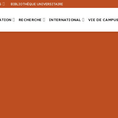
S
BIBLIOTHÈQUE UNIVERSITAIRE
ATION
RECHERCHE
INTERNATIONAL
VIE DE CAMPU
Que recherchez-vous ?
ation sur ce site
Une formation