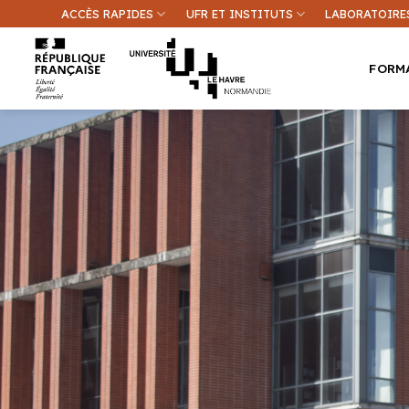
Passer
ACCÈS RAPIDES
UFR ET INSTITUTS
LABORATOIRE
au
contenu
FORM
Une inform