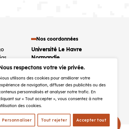
Nos coordonnées
go
Université Le Havre
ias
Normandie
aires
25 rue Philippe Lebon BP 1123
Nous respectons votre vie privée.
76063 Le Havre Cedex
Nous utilisons des cookies pour améliorer votre
France
expérience de navigation, diffuser des publicités ou des
+33 (0)2 32 74 40 00
contenus personnalisés et analyser notre trafic. En
cliquant sur « Tout accepter », vous consentez à notre
CONTACTEZ-NOUS
utilisation des cookies.
Personnaliser
Tout rejeter
Accepter tout