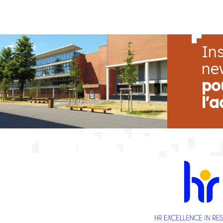
Ins
ne
po
l'a