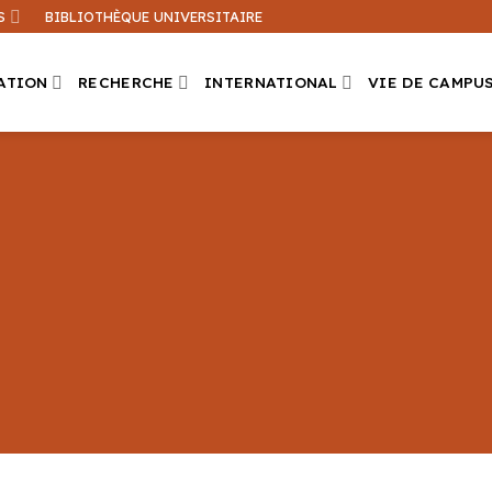
S
BIBLIOTHÈQUE UNIVERSITAIRE
ATION
RECHERCHE
INTERNATIONAL
VIE DE CAMPU
Que recherchez-vous ?
ation sur ce site
Une formation