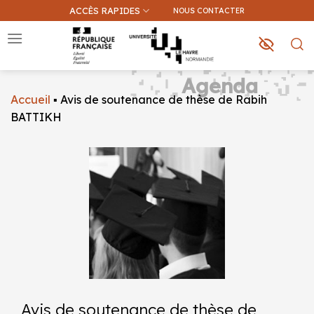
Passer
ACCÈS RAPIDES
NOUS CONTACTER
au
contenu
Agenda
Accueil
▪
Avis de soutenance de thèse de Rabih
Que recherchez-vous ?
BATTIKH
Une information sur ce site
Une formation
Avis de soutenance de thèse de