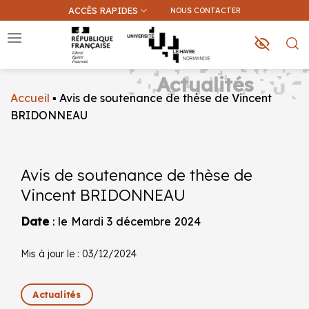
Passer
ACCÈS RAPIDES
NOUS CONTACTER
au
contenu
Actualités
Accueil
▪
Avis de soutenance de thèse de Vincent
Que recherchez-vous ?
BRIDONNEAU
Une information sur ce site
Une formation
Avis de soutenance de thèse de
Vincent BRIDONNEAU
Date
: le Mardi 3 décembre 2024
Mis à jour le : 03/12/2024
Actualités