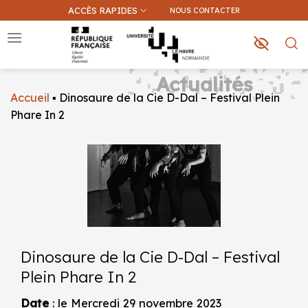
Passer
ACCÈS RAPIDES
NOUS CONTACTER
au
contenu
Actualités
Accueil
▪
Dinosaure de la Cie D-Dal – Festival Plein
Que recherchez-vous ?
Phare In 2
Une information sur ce site
Une formation
Dinosaure de la Cie D-Dal – Festival
Plein Phare In 2
Date
: le Mercredi 29 novembre 2023