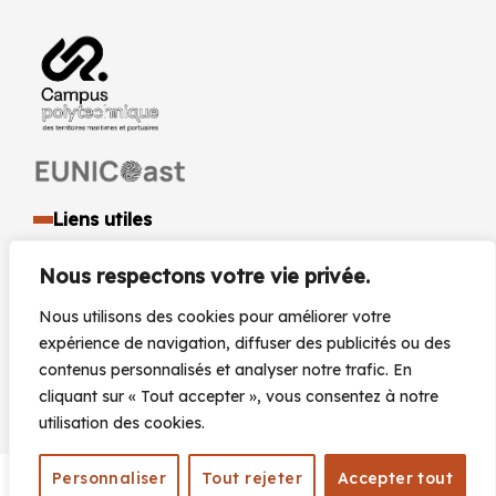
Liens utiles
Identité visuelle et logo
Nous respectons votre vie privée.
Espace presse et médias
Documents réglementaires
Nous utilisons des cookies pour améliorer votre
Marchés Publics
expérience de navigation, diffuser des publicités ou des
Actualités
contenus personnalisés et analyser notre trafic. En
Agenda
cliquant sur « Tout accepter », vous consentez à notre
utilisation des cookies.
Personnaliser
Tout rejeter
Accepter tout
Plan du site
Mentions légales
Accessibilité
© 2026 |
|
|