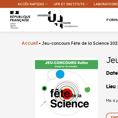
Passer
ACCÈS RAPIDES
UFR ET INSTITUTS
LABORATOIRE
au
contenu
FORM
Accueil
▪
Jeu-concours Fête de la Science 202
Je
Une inform
Date
Lieu
Mis à j
Cam