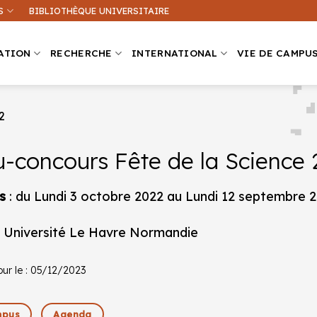
S
BIBLIOTHÈQUE UNIVERSITAIRE
ATION
RECHERCHE
INTERNATIONAL
VIE DE CAMPU
2
u-concours Fête de la Science
Que recherchez-vous ?
ation sur ce site
Une formation
s
: du Lundi 3 octobre 2022 au Lundi 12 septembre 
: Université Le Havre Normandie
our le : 05/12/2023
pus
Agenda