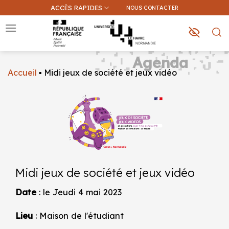
Passer
ACCÈS RAPIDES
NOUS CONTACTER
au
contenu
Agenda
Accueil
▪
Midi jeux de société et jeux vidéo
Que recherchez-vous ?
Une information sur ce site
Une formation
Midi jeux de société et jeux vidéo
Date
: le Jeudi 4 mai 2023
Lieu
: Maison de l'étudiant