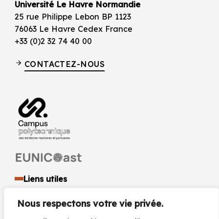
Université Le Havre Normandie
25 rue Philippe Lebon BP 1123
76063 Le Havre Cedex France
+33 (0)2 32 74 40 00
CONTACTEZ-NOUS
Liens utiles
Identité visuelle et logo
Nous respectons votre vie privée.
Espace presse et médias