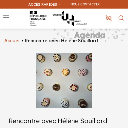
Passer
ACCÈS RAPIDES
NOUS CONTACTER
au
contenu
Agenda
Accueil
▪
Rencontre avec Hélène Souillard
Que recherchez-vous ?
Une information sur ce site
Une formation
Rencontre avec Hélène Souillard