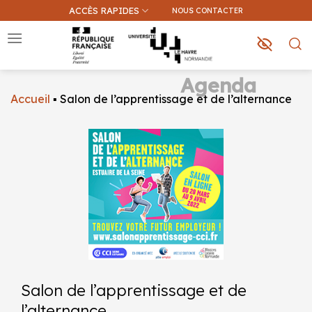
Passer
ACCÈS RAPIDES
NOUS CONTACTER
au
contenu
Agenda
Accueil
▪
Salon de l’apprentissage et de l’alternance
Que recherchez-vous ?
Une information sur ce site
Une formation
Salon de l’apprentissage et de
l’alternance