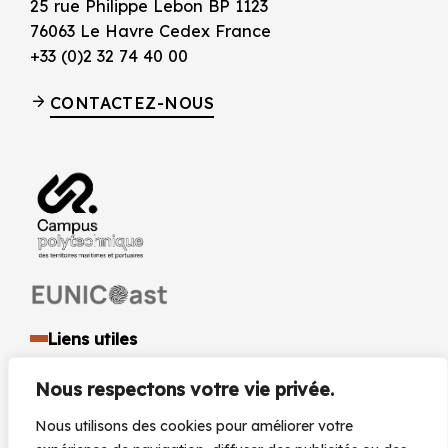
25 rue Philippe Lebon BP 1123
76063 Le Havre Cedex France
+33 (0)2 32 74 40 00
CONTACTEZ-NOUS
Liens utiles
Identité visuelle et logo
Nous respectons votre vie privée.
Espace presse et médias
Documents réglementaires
Nous utilisons des cookies pour améliorer votre
Marchés Publics