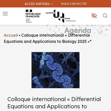
Passer
ACCÈS RAPIDES
NOUS CONTACTER
au
contenu
Agenda
Accueil
▪
Colloque international « Differential
Que recherchez-vous ?
Equations and Applications to Biology 2025 »*
Une information sur ce site
Une formation
Colloque international « Differential
Equations and Applications to