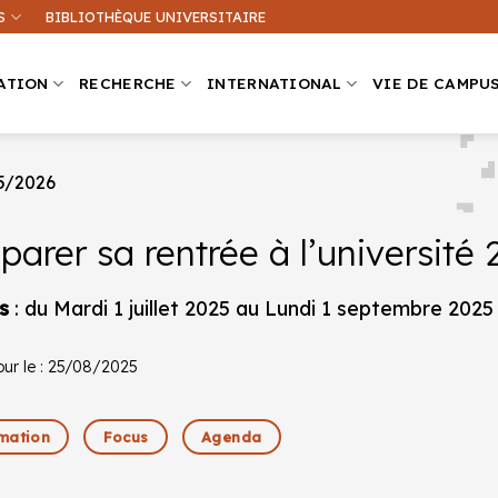
S
BIBLIOTHÈQUE UNIVERSITAIRE
ATION
RECHERCHE
INTERNATIONAL
VIE DE CAMPU
25/2026
parer sa rentrée à l’universit
Que recherchez-vous ?
ation sur ce site
Une formation
s
: du Mardi 1 juillet 2025 au Lundi 1 septembre 2025
jour le : 25/08/2025
mation
Focus
Agenda