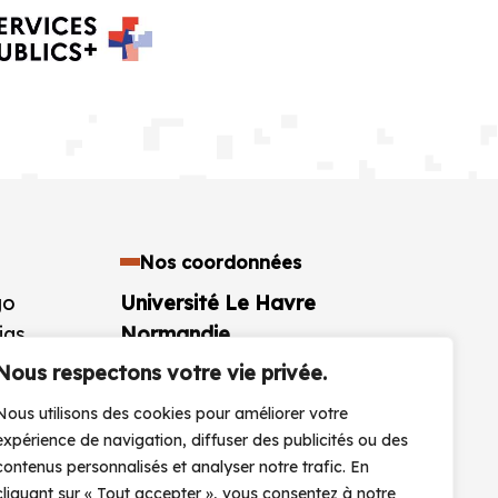
Nos coordonnées
go
Université Le Havre
ias
Normandie
aires
25 rue Philippe Lebon BP 1123
Nous respectons votre vie privée.
76063 Le Havre Cedex
Nous utilisons des cookies pour améliorer votre
France
expérience de navigation, diffuser des publicités ou des
+33 (0)2 32 74 40 00
contenus personnalisés et analyser notre trafic. En
cliquant sur « Tout accepter », vous consentez à notre