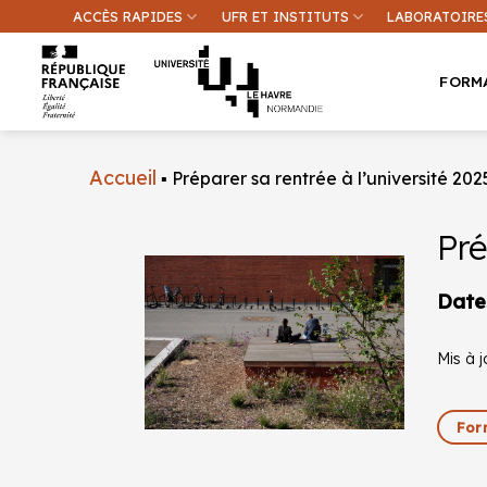
Passer
ACCÈS RAPIDES
UFR ET INSTITUTS
LABORATOIRE
au
contenu
FORM
Accueil
▪
Préparer sa rentrée à l’université 20
Pré
Une inform
Date
Mis à 
For