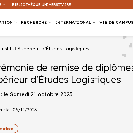
S
BIBLIOTHÈQUE UNIVERSITAIRE
ATION
RECHERCHE
INTERNATIONAL
VIE DE CAMPU
Institut Supérieur d’Études Logistiques
émonie de remise de diplômes 
Que recherchez-vous ?
érieur d’Études Logistiques
ation sur ce site
Une formation
: le Samedi 21 octobre 2023
our le : 06/12/2023
mation