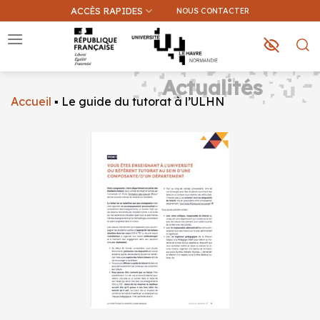
Passer
ACCÈS RAPIDES
NOUS CONTACTER
au
contenu
Actualités
Accueil
▪
Le guide du tutorat à l’ULHN
Que recherchez-vous ?
Une information sur ce site
Une formation