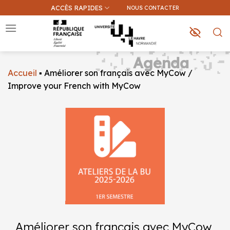
Passer
ACCÈS RAPIDES
NOUS CONTACTER
au
contenu
Agenda
Accueil
▪
Améliorer son français avec MyCow /
Que recherchez-vous ?
Improve your French with MyCow
Une information sur ce site
Une formation
Améliorer son français avec MyCow