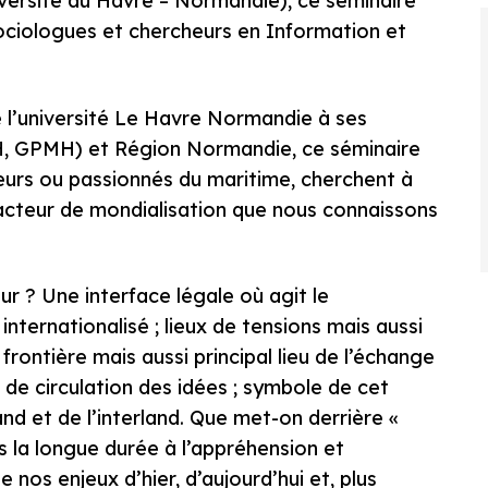
ersité du Havre – Normandie), ce séminaire
sociologues et chercheurs en Information et
e l’université Le Havre Normandie à ses
AH, GPMH) et Région Normandie, ce séminaire
teurs ou passionnés du maritime, cherchent à
facteur de mondialisation que nous connaissons
r ? Une interface légale où agit le
nternationalisé ; lieux de tensions mais aussi
rontière mais aussi principal lieu de l’échange
e circulation des idées ; symbole de cet
and et de l’interland. Que met-on derrière «
ans la longue durée à l’appréhension et
e nos enjeux d’hier, d’aujourd’hui et, plus