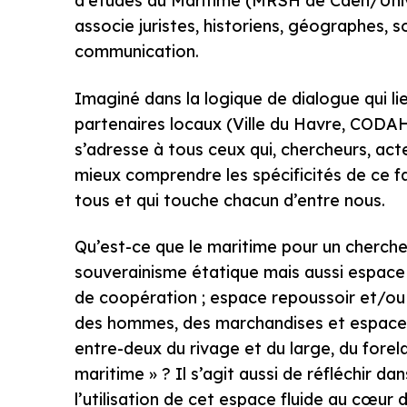
d’études du Maritime (MRSH de Caen/Univ
associe juristes, historiens, géographes, 
communication.
Imaginé dans la logique de dialogue qui li
partenaires locaux (Ville du Havre, COD
s’adresse à tous ceux qui, chercheurs, ac
mieux comprendre les spécificités de ce 
tous et qui touche chacun d’entre nous.
Qu’est-ce que le maritime pour un chercheu
souverainisme étatique mais aussi espace i
de coopération ; espace repoussoir et/ou f
des hommes, des marchandises et espace d
entre-deux du rivage et du large, du forel
maritime » ? Il s’agit aussi de réfléchir d
l’utilisation de cet espace fluide au cœur d