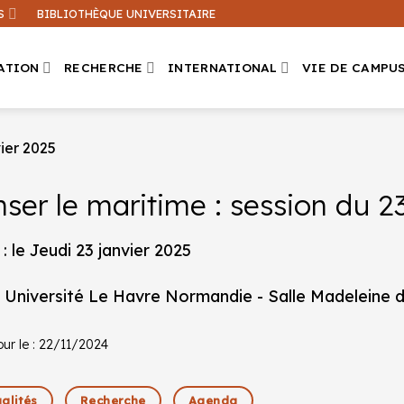
S
BIBLIOTHÈQUE UNIVERSITAIRE
ATION
RECHERCHE
INTERNATIONAL
VIE DE CAMPU
vier 2025
ser le maritime : session du 2
Que recherchez-vous ?
ation sur ce site
Une formation
: le Jeudi 23 janvier 2025
: Université Le Havre Normandie - Salle Madeleine 
our le : 22/11/2024
alités
Recherche
Agenda