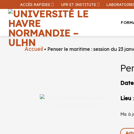
Passer
ACCÈS RAPIDES
UFR ET INSTITUTS
LABORATOIRE
au
contenu
FORM
Accueil
▪
Penser le maritime : session du 23 jan
Pen
Une inform
Date
Lieu
Mis à j
Actu