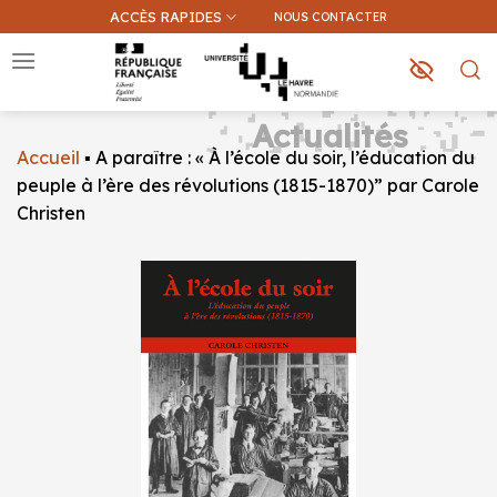
Passer
ACCÈS RAPIDES
NOUS CONTACTER
au
contenu
Actualités
Accueil
▪
A paraître : « À l’école du soir, l’éducation du
Que recherchez-vous ?
peuple à l’ère des révolutions (1815-1870)” par Carole
Christen
Une information sur ce site
Une formation