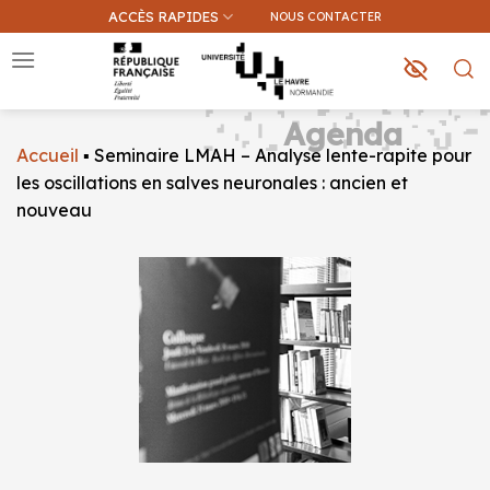
Passer
ACCÈS RAPIDES
NOUS CONTACTER
au
contenu
Agenda
Accueil
▪
Seminaire LMAH – Analyse lente-rapite pour
Que recherchez-vous ?
les oscillations en salves neuronales : ancien et
nouveau
Une information sur ce site
Une formation