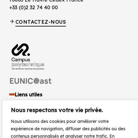
+33 (0)2 32 74 40 00
CONTACTEZ-NOUS
Liens utiles
Identité visuelle et logo
Nous respectons votre vie privée.
Espace presse et médias
Documents réglementaires
Nous utilisons des cookies pour améliorer votre
Marchés Publics
expérience de navigation, diffuser des publicités ou des
Actualités
contenus personnalisés et analyser notre trafic. En