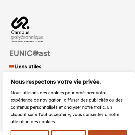
Liens utiles
Identité visuelle et logo
Nous respectons votre vie privée.
Espace presse et médias
Documents réglementaires
Nous utilisons des cookies pour améliorer votre
Marchés Publics
expérience de navigation, diffuser des publicités ou des
Actualités
contenus personnalisés et analyser notre trafic. En
Agenda
cliquant sur « Tout accepter », vous consentez à notre
utilisation des cookies.