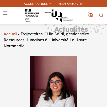
Passer
ACCÈS RAPIDES
NOUS CONTACTER
au
contenu
Actualités
Accueil
▪
Trajectoires – Lila Saidi, gestionnaire
Que recherchez-vous ?
Ressources Humaines à l’Université Le Havre
Normandie
Une information sur ce site
Une formation