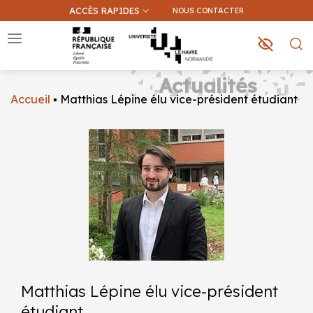
Passer
ACCÈS RAPIDES
NOUS CONTACTER
au
contenu
Actualités
Accueil
▪
Matthias Lépine élu vice-président étudiant
Que recherchez-vous ?
Une information sur ce site
Une formation
Matthias Lépine élu vice-président
étudiant