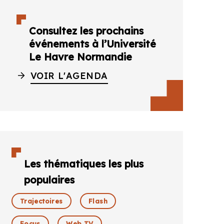
Consultez les prochains
événements à l’Université
Le Havre Normandie
VOIR L'AGENDA
CkHMC8P1ZPGw/viewform?
Les thématiques les plus
populaires
Trajectoires
Flash
Focus
Web TV