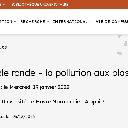
S
BIBLIOTHÈQUE UNIVERSITAIRE
ATION
RECHERCHE
INTERNATIONAL
VIE DE CAMPU
ques
Que recherchez-vous ?
le ronde – la pollution aux pla
ation sur ce site
Une formation
: le Mercredi 19 janvier 2022
: Université Le Havre Normandie - Amphi 7
our le : 05/12/2023