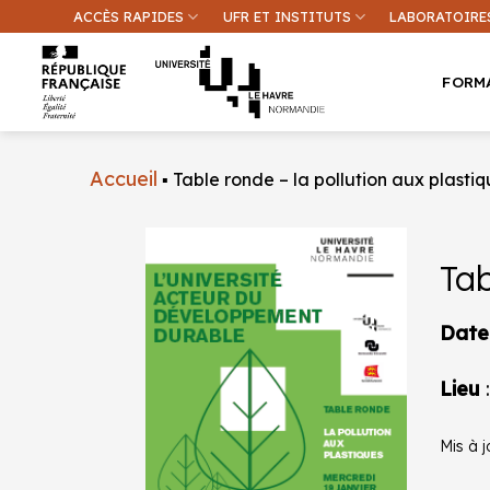
Passer
ACCÈS RAPIDES
UFR ET INSTITUTS
LABORATOIRE
au
contenu
FORM
Accueil
▪
Table ronde – la pollution aux plasti
Tab
Une inform
Date
Lieu
Mis à j