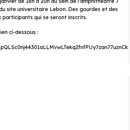
 janvier de 18h à 20h au sein de l’amphithéâtre 7
du site universitaire Lebon. Des gourdes et des
 participants qui se seront inscrits.
lien ci-dessous :
FAIpQLSc0nj44301aLLMvwLTekq2fnfPUy7zan77uzn