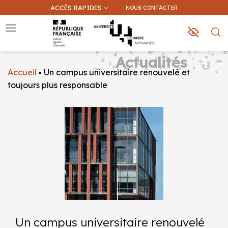
Passer
ACCÈS RAPIDES
NOUS CONTACTER
au
contenu
Actualités
Accueil
▪
Un campus universitaire renouvelé et
Que recherchez-vous ?
toujours plus responsable
Une information sur ce site
Une formation
Un campus universitaire renouvelé