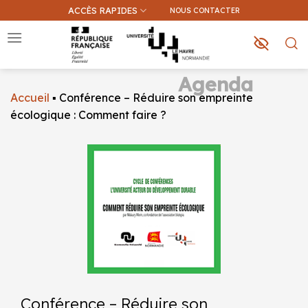
Passer
ACCÈS RAPIDES
NOUS CONTACTER
au
contenu
Agenda
Accueil
▪
Conférence – Réduire son empreinte
Que recherchez-vous ?
écologique : Comment faire ?
Une information sur ce site
Une formation
Conférence – Réduire son