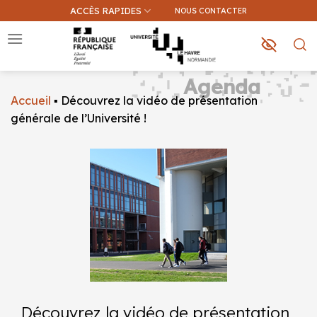
Passer
ACCÈS RAPIDES
NOUS CONTACTER
au
contenu
Agenda
Accueil
▪
Découvrez la vidéo de présentation
Que recherchez-vous ?
générale de l’Université !
Une information sur ce site
Une formation
Découvrez la vidéo de présentation