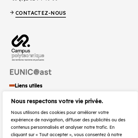
CONTACTEZ-NOUS
Liens utiles
Identité visuelle et logo
Nous respectons votre vie privée.
Espace presse et médias
Documents réglementaires
Nous utilisons des cookies pour améliorer votre
Marchés Publics
expérience de navigation, diffuser des publicités ou des
Actualités
contenus personnalisés et analyser notre trafic. En
Agenda
cliquant sur « Tout accepter », vous consentez à notre