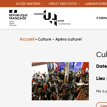
Passer
ACCÈS RAPIDES
UFR ET INSTITUTS
LABORATOIRE
au
contenu
FORM
Accueil
▪
Culture – Apéro culturel
Cul
Une inform
Date
Lieu
:
Mis à j
Cam