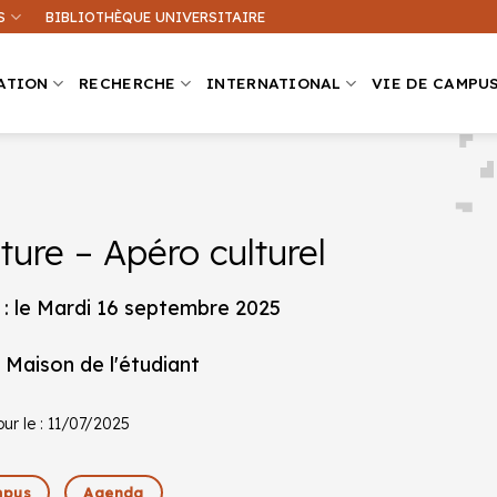
S
BIBLIOTHÈQUE UNIVERSITAIRE
ATION
RECHERCHE
INTERNATIONAL
VIE DE CAMPU
ture – Apéro culturel
Que recherchez-vous ?
ation sur ce site
Une formation
: le Mardi 16 septembre 2025
 Maison de l'étudiant
our le : 11/07/2025
pus
Agenda