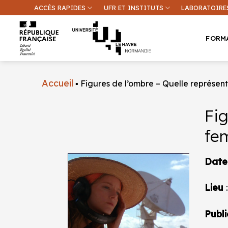
Passer
ACCÈS RAPIDES
UFR ET INSTITUTS
LABORATOIRE
au
contenu
FORM
Accueil
▪
Figures de l’ombre – Quelle représe
Fig
fe
Une inform
Date
Lieu
:
Publi