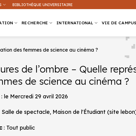
S
BIBLIOTHÈQUE UNIVERSITAIRE
ATION
RECHERCHE
INTERNATIONAL
VIE DE CAMPU
ntation des femmes de science au cinéma ?
ures de l’ombre – Quelle repré
Que recherchez-vous ?
mmes de science au cinéma ?
ation sur ce site
Une formation
: le Mercredi 29 avril 2026
 Salle de spectacle, Maison de l'Étudiant (site lebon
c
: Tout public