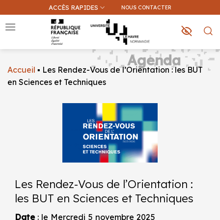
Passer
ACCÈS RAPIDES
NOUS CONTACTER
au
contenu
Agenda
Accueil
▪
Les Rendez-Vous de l’Orientation : les BUT
Que recherchez-vous ?
en Sciences et Techniques
Une information sur ce site
Une formation
Les Rendez-Vous de l’Orientation :
les BUT en Sciences et Techniques
Date
: le Mercredi 5 novembre 2025