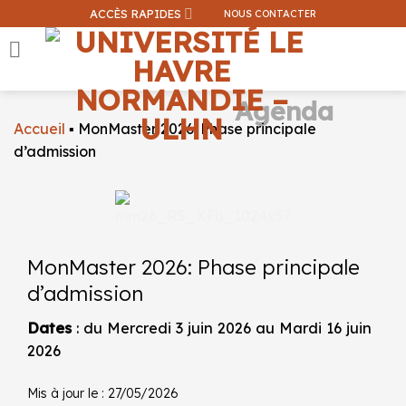
Passer
ACCÈS RAPIDES
NOUS CONTACTER
au
contenu
Agenda
Accueil
▪
MonMaster 2026: Phase principale
Que recherchez-vous ?
d’admission
Une information sur ce site
Une formation
MonMaster 2026: Phase principale
d’admission
Dates
: du Mercredi 3 juin 2026 au Mardi 16 juin
2026
Mis à jour le : 27/05/2026