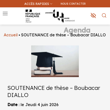
Passer
ACCÈS RAPIDES
NOUS CONTACTER
au
contenu
Agenda
Accueil
▪
SOUTENANCE de thèse – Boubacar DIALLO
Que recherchez-vous ?
Une information sur ce site
Une formation
SOUTENANCE de thèse – Boubacar
DIALLO
Date
: le Jeudi 4 juin 2026