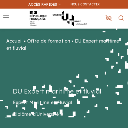
Passer
ACCÈS RAPIDES
NOUS CONTACTER
au
contenu
Accueil
▪
Offre de formation
▪
DU Expert maritime
Que recherchez-vous ?
et fluvial
Une information sur ce site
Une formation
DU Expert maritime et fluvial
Expert Maritime et Fluvial
Diplôme d'Université
■