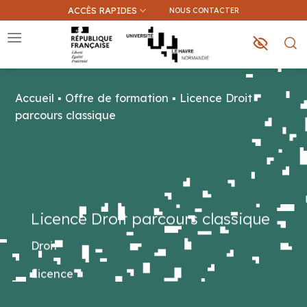
Passer
ACCÈS RAPIDES
NOUS CONTACTER
au
contenu
Accueil
▪
Offre de formation
▪
Licence Droit
Que recherchez-vous ?
parcours classique
Une information sur ce site
Une formation
Licence Droit parcours classique
Droit
Licence
■