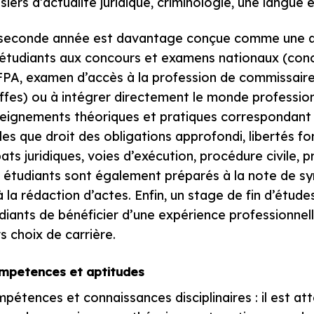
siers d’actualité juridique, criminologie, une langue
seconde année est davantage conçue comme une ann
 étudiants aux concours et examens nationaux (con
PA, examen d’accès à la profession de commissaire 
ffes) ou à intégrer directement le monde professi
eignements théoriques et pratiques correspondant
lles que droit des obligations approfondi, libertés 
ats juridiques, voies d’exécution, procédure civile, pr
 étudiants sont également préparés à la note de synth
à la rédaction d’actes. Enfin, un stage de fin d’ét
diants de bénéficier d’une expérience professionnel
rs choix de carrière.
mpetences et aptitudes
pétences et connaissances disciplinaires : il est at