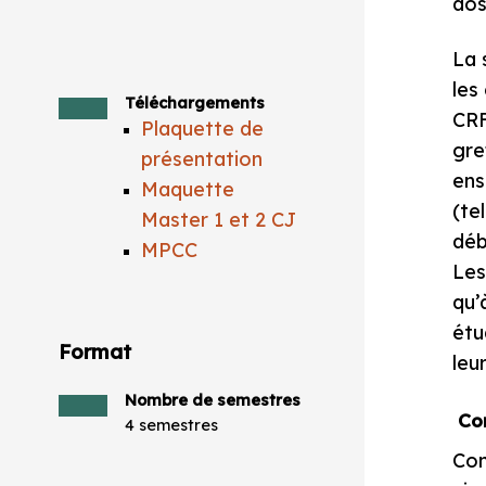
dos
La 
les
Téléchargements
CRF
Plaquette de
gre
présentation
ens
Maquette
(te
Master 1 et 2 CJ
déb
MPCC
Les
qu’
étu
Format
leu
Nombre de semestres
Co
4 semestres
Com