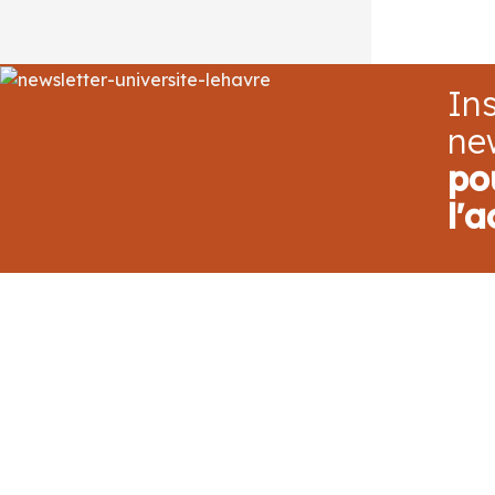
Ins
ne
po
l'a