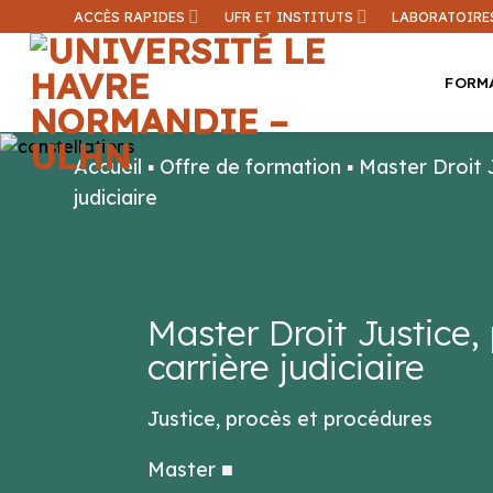
Passer
ACCÈS RAPIDES
UFR ET INSTITUTS
LABORATOIRE
au
contenu
FORM
Accueil
▪
Offre de formation
▪
Master Droit 
judiciaire
Une inform
Master Droit Justice,
carrière judiciaire
Justice, procès et procédures
Master
■