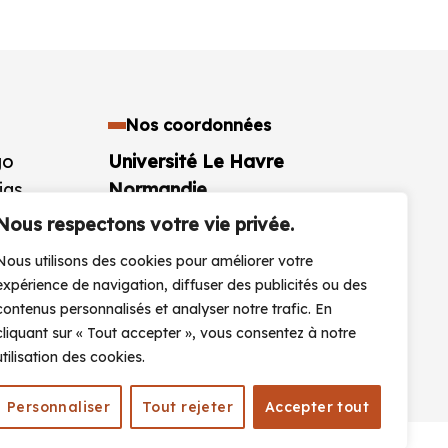
Nos coordonnées
go
Université Le Havre
ias
Normandie
aires
25 rue Philippe Lebon BP 1123
Nous respectons votre vie privée.
76063 Le Havre Cedex
Nous utilisons des cookies pour améliorer votre
France
expérience de navigation, diffuser des publicités ou des
+33 (0)2 32 74 40 00
contenus personnalisés et analyser notre trafic. En
cliquant sur « Tout accepter », vous consentez à notre
CONTACTEZ-NOUS
utilisation des cookies.
Personnaliser
Tout rejeter
Accepter tout