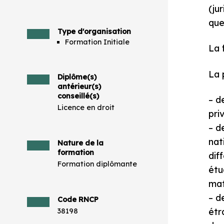
(ju
que
Type d'organisation
Formation Initiale
La 
La 
Diplôme(s)
antérieur(s)
conseillé(s)
– d
Licence en droit
pri
– d
nat
Nature de la
formation
dif
Formation diplômante
étu
mat
– d
Code RNCP
étr
38198