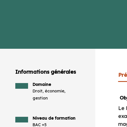
Informations générales
Pré
Domaine
Droit, économie,
Obj
gestion
Le 
exa
Niveau de formation
mag
BAC +5