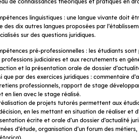
eau de connaissances théoriques et pratiques en droi
pétences linguistiques : une langue vivante doit êtr
ne des dix autres langues proposées par l’établisse
cialisés sur des questions juridiques.
pétences pré-professionnelles : les étudiants son
 professions judiciaires et aux recrutements en géné
action et la présentation orale de dossier d’actualité
si que par des exercices juridiques : commentaire d’ar
retiens professionnels, rapport de stage développan
et en lien avec le stage réalisé.
réalisation de projets tutorés permettent aux étudia
décision, en les mettant en situation de réaliser et 
sentation écrite et orale d’un dossier d’actualité ju
rnées d’étude, organisation d’un forum des métiers,
étorica).