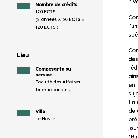
niv
Nombre de crédits
120 ECTS
Com
(2 années X 60 ECTS =
l’u
120 ECTS )
spé
Com
Lieu
des
réd
Composante ou
service
ain
Faculté des Affaires
ent
Internationales
suj
La 
de 
Ville
Le Havre
pré
jou
(Rh