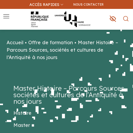
Passer
ACCÈS RAPIDES
NOUS CONTACTER
au
contenu
Accueil
▪
Offre de formation
▪
Master Histoire –
Que recherchez-vous ?
Parcours Sources, sociétés et cultures de
l’Antiquité à nos jours
Une information sur ce site
Une formation
Master Histoire – Parcours Sources,
sociétés et cultures de l’Antiquité à
nos jours
Histoire
Master
■