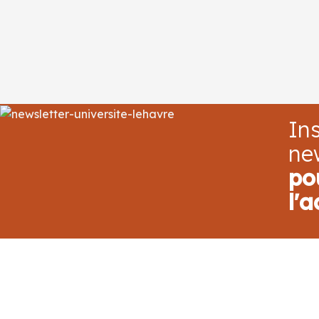
Ins
ne
po
l'a