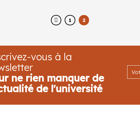
1
2
crivez-vous à la
wsletter
ur ne rien manquer de
ctualité de l'université