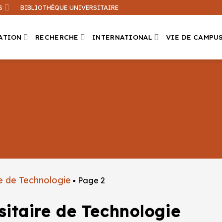
S
BIBLIOTHÈQUE UNIVERSITAIRE
ATION
RECHERCHE
INTERNATIONAL
VIE DE CAMPU
Que recherchez-vous ?
ation sur ce site
Une formation
re de Technologie
▪
Page 2
sitaire de Technologie