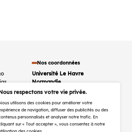
Nos coordonnées
go
Université Le Havre
ias
Normandie
aires
25 rue Philippe Lebon BP 1123
Nous respectons votre vie privée.
76063 Le Havre Cedex
Nous utilisons des cookies pour améliorer votre
France
expérience de navigation, diffuser des publicités ou des
+33 (0)2 32 74 40 00
contenus personnalisés et analyser notre trafic. En
cliquant sur « Tout accepter », vous consentez à notre
CONTACTEZ-NOUS
utilisation des cookies.