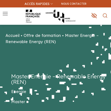
Passer
ACCÈS RAPIDES
NOUS CONTACTER
au
contenu
Accueil
▪
Offre de formation
▪
Master Energie –
Que recherchez-vous ?
Renewable Energy (REN)
Une information sur ce site
Une formation
Master Energie – Renewable Energy
(REN)
Energie
Master
■