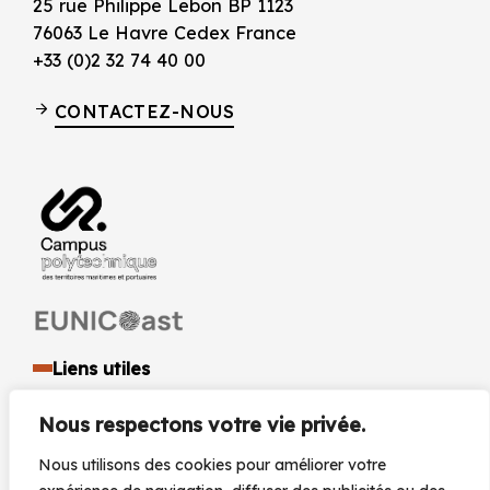
25 rue Philippe Lebon BP 1123
76063 Le Havre Cedex France
+33 (0)2 32 74 40 00
CONTACTEZ-NOUS
Liens utiles
Identité visuelle et logo
Nous respectons votre vie privée.
Espace presse et médias
Documents réglementaires
Nous utilisons des cookies pour améliorer votre
Marchés Publics