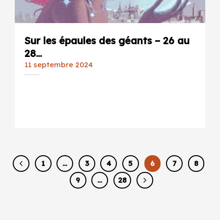
Sur les épaules des géants – 26 au
28...
11 septembre 2024
1
…
3
4
5
6
7
8
9
…
28