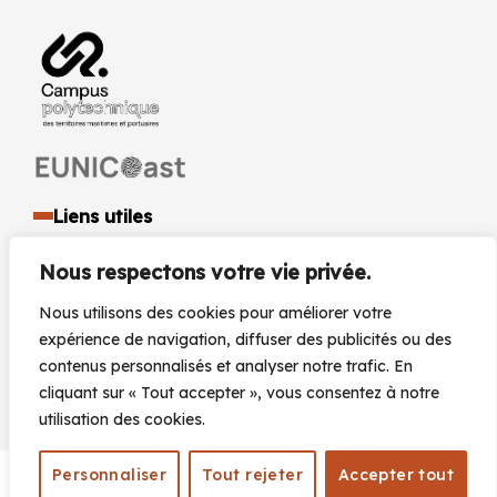
Liens utiles
Identité visuelle et logo
Nous respectons votre vie privée.
Espace presse et médias
Documents réglementaires
Nous utilisons des cookies pour améliorer votre
Marchés Publics
expérience de navigation, diffuser des publicités ou des
Actualités
contenus personnalisés et analyser notre trafic. En
Agenda
cliquant sur « Tout accepter », vous consentez à notre
utilisation des cookies.
Personnaliser
Tout rejeter
Accepter tout
Plan du site
Mentions légales
Accessibilité
© 2026 |
|
|