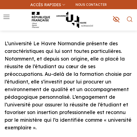
Passer
ACCÈS RAPIDES
NOUS CONTACTER
au
contenu
L’université Le Havre Normandie présente des
Que recherchez-vous ?
caractéristiques qui lui sont toutes particulières.
Notamment, et depuis son origine, elle a placé la
Une information sur ce site
réussite de l’étudiant au cœur de ses
Une formation
préoccupations. Au-delà de la formation choisie par
l’étudiant, elle s’investit pour lui procurer un
environnement de qualité et un accompagnement
pédagogique personnalisé. L’engagement de
l’université pour assurer la réussite de l’étudiant et
favoriser son insertion professionnelle est reconnu
par le ministère qui l’a identifiée comme « université
exemplaire ».