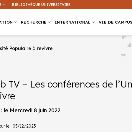
S
BIBLIOTHÈQUE UNIVERSITAIRE
ATION
RECHERCHE
INTERNATIONAL
VIE DE CAMPU
ité Populaire à revivre
Que recherchez-vous ?
ation sur ce site
Une formation
 TV – Les conférences de l’Uni
ivre
: le Mercredi 8 juin 2022
our le : 05/12/2023