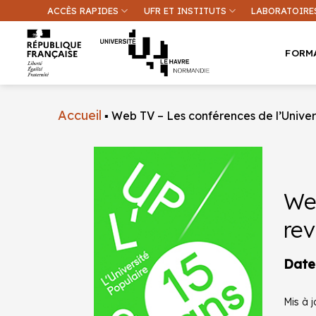
Passer
ACCÈS RAPIDES
UFR ET INSTITUTS
LABORATOIRE
au
contenu
FORM
Accueil
▪
Web TV – Les conférences de l’Univers
Une inform
Web
rev
Date
Mis à j