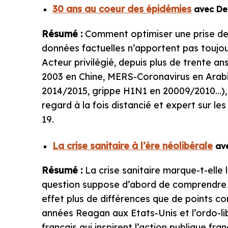
30 ans au coeur des épidémies
avec De
Résumé :
Comment optimiser une prise de 
données factuelles n’apportent pas toujo
Acteur privilégié, depuis plus de trente an
2003 en Chine, MERS-Coronavirus en Arabi
2014/2015, grippe H1N1 en 20009/2010…), 
regard à la fois distancié et expert sur 
19.
La crise sanitaire à l’ère néolibérale
ave
Résumé :
La crise sanitaire marque-t-elle 
question suppose d’abord de comprendre ce 
effet plus de différences que de points co
années Reagan aux Etats-Unis et l’ordo-li
français qui inspirent l’action publique f