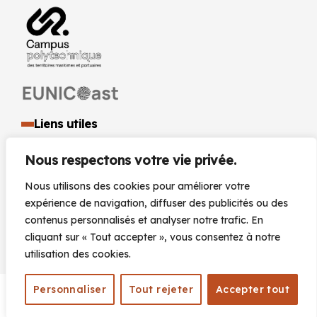
Liens utiles
Identité visuelle et logo
Nous respectons votre vie privée.
Espace presse et médias
Documents réglementaires
Nous utilisons des cookies pour améliorer votre
Marchés Publics
expérience de navigation, diffuser des publicités ou des
Actualités
contenus personnalisés et analyser notre trafic. En
Agenda
cliquant sur « Tout accepter », vous consentez à notre
utilisation des cookies.
Personnaliser
Tout rejeter
Accepter tout
Plan du site
Mentions légales
Accessibilité
© 2026 |
|
|