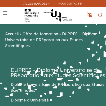
Passer
ACCÈS RAPIDES
NOUS CONTACTER
au
contenu
Accueil
▪
Offre de formation
▪
DUPRES – Diplôme
Que recherchez-vous ?
Universitaire de PRéparation aux Etudes
Scientifiques
Une information sur ce site
Une formation
DUPRES – Diplôme Universitaire de
PRéparation aux Etudes Scientifiques
Diplôme Universitaire de PRéparation aux Etudes
Scientifiques
Diplôme d'Université
■