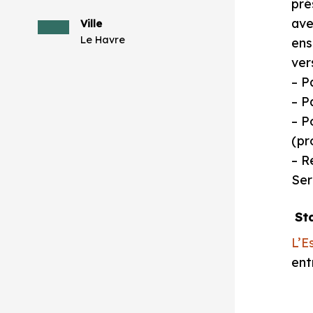
pré
ave
Ville
Le Havre
ens
ver
– P
– P
– P
(pr
– R
Ser
St
L’E
ent