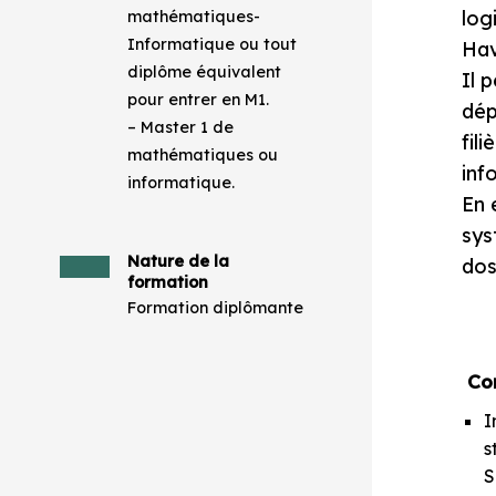
log
mathématiques-
Informatique ou tout
Hav
diplôme équivalent
Il 
pour entrer en M1.
dép
– Master 1 de
fil
mathématiques ou
inf
informatique.
En 
sys
Nature de la
dos
formation
Formation diplômante
Co
I
s
S