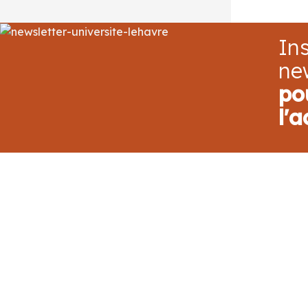
Ins
ne
po
l'a