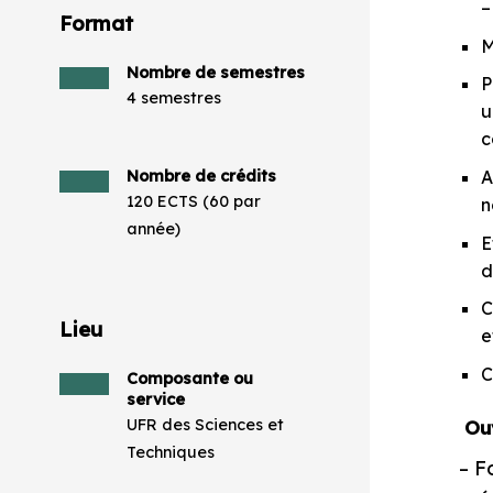
–
Format
M
Nombre de semestres
P
4 semestres
u
c
A
Nombre de crédits
120 ECTS (60 par
n
année)
E
d
C
Lieu
e
C
Composante ou
service
UFR des Sciences et
Ouv
Techniques
– F