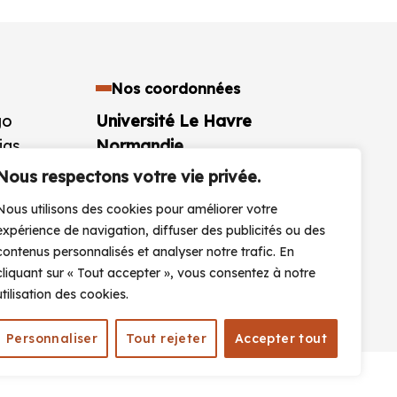
Nos coordonnées
go
Université Le Havre
ias
Normandie
aires
25 rue Philippe Lebon BP 1123
Nous respectons votre vie privée.
76063 Le Havre Cedex
Nous utilisons des cookies pour améliorer votre
France
expérience de navigation, diffuser des publicités ou des
+33 (0)2 32 74 40 00
contenus personnalisés et analyser notre trafic. En
cliquant sur « Tout accepter », vous consentez à notre
CONTACTEZ-NOUS
utilisation des cookies.
Personnaliser
Tout rejeter
Accepter tout