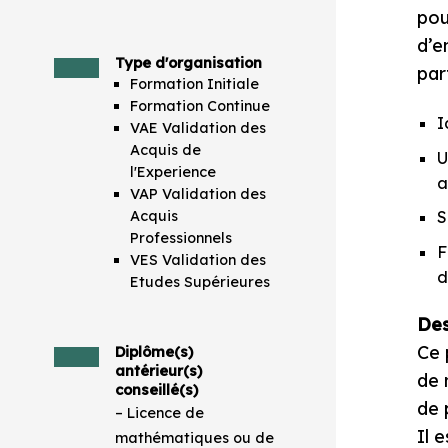
pou
d’e
Type d'organisation
part
Formation Initiale
Formation Continue
I
VAE Validation des
Acquis de
U
l'Experience
a
VAP Validation des
Acquis
S
Professionnels
F
VES Validation des
d
Etudes Supérieures
Des
Ce 
Diplôme(s)
antérieur(s)
de 
conseillé(s)
de 
– Licence de
Il 
mathématiques ou de