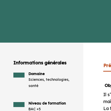
Informations générales
Pré
Domaine
Sciences, technologies,
Obj
santé
Il 
maî
Niveau de formation
La 
BAC +5