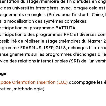
sentation du stage/mémoire de fin d’études en angl
c des universités étrangères, avec, lorsque cela est 
eignements en anglais (Prévu pour l’instant : Chine
s la modélisation des systèmes complexes.
articipation au programme BATTUTA.
articipation à des programmes PHC et diverses conv
ossibilité de réaliser le stage (mémoire) du Master 
ogramme ERASMUS, ISEP, GU 8, échanges bilatérau
enseignements sur les programmes d’échanges à l’é
vice des relations internationales (SRI) de l’universi
age
space Orientation Insertion (EOI)
accompagne les étu
retien, méthodologie).