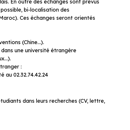
ais. En outre des échanges sont prévus
possible, bi-localisation des
, Maroc). Ces échanges seront orientés
entions (Chine…).
2 dans une université étrangère
x…).
tranger :
té au 02.32.74.42.24
diants dans leurs recherches (CV, lettre,