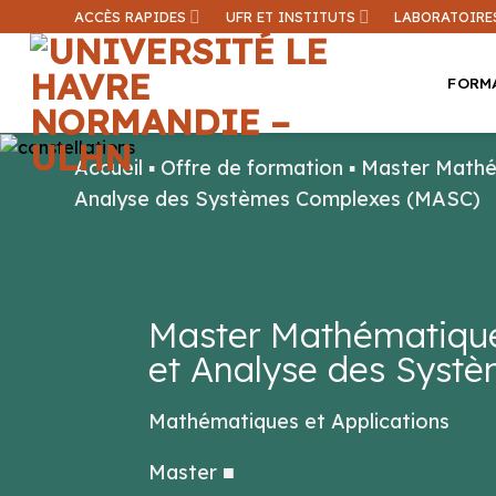
Passer
ACCÈS RAPIDES
UFR ET INSTITUTS
LABORATOIRE
au
contenu
FORM
Accueil
▪
Offre de formation
▪
Master Mathém
Analyse des Systèmes Complexes (MASC)
Une inform
Master Mathématiques
et Analyse des Syst
Mathématiques et Applications
Master
■