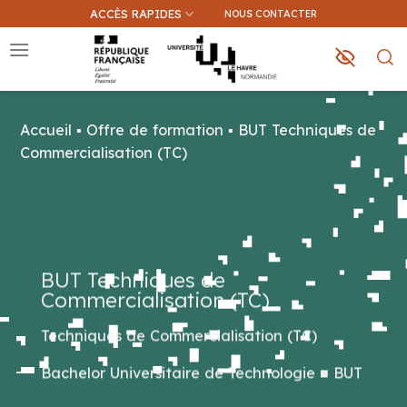
Passer
ACCÈS RAPIDES
NOUS CONTACTER
au
contenu
Accueil
▪
Offre de formation
▪
BUT Techniques de
Que recherchez-vous ?
Commercialisation (TC)
Une information sur ce site
Une formation
BUT Techniques de
Commercialisation (TC)
Techniques de Commercialisation (TC)
Bachelor Universitaire de Technologie
■
BUT